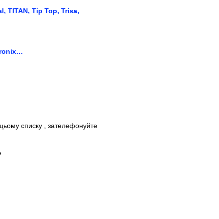
, TITAN, Tip Top, Trisa,
ytronix…
 цьому списку , зателефонуйте
?