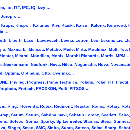
a, Ito, ITT, IPC, IQ, Izzy …
, Juropro …
, Krups, Krispol, Kalunas, Kivi, Kaiski, Kaisui, Kalorik, Kenwood, 
ic …
tti, Liberti, Laser, Lavorwach, Levria, Letron, Leo, Lexum, Liv, 
io, Maxmark, Melissa, Metabo, Miele, Mirta, Moulinex, Multi Tec,
Miostar, Mistral, Mondilec, Monix, Morphi Richards, Morris, MPM…
atic,Neckermann, Neufunk, Neva, Nilco, Nogamatic, Nova, Novamat
l, Optima, Optimum, Otto, Overmax…
E, Privileg, Progress, Prime Technics, Polaris, Polar, PIT, Practil, 
, Prophete, Protech, PROXXON, Polti, PITSOS …
cm, Ring, Rowenta, Rotex, Redmont, Reactor, Romix, Rotary, Rot
trap, Satum, Saturn, Sabrina maxi, Schaub Lorenz, Scarlett, Sebo,
ns, Soteco, Sorma, Sparky, Spitzenreiter, Starmix, Steca, Stinnes, 
ilva, Singer, Smart, SMC, Sinbo, Supra, Soteco, Solac, Sharp, Scho