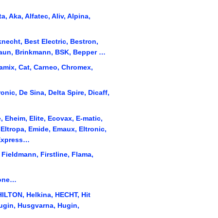
a, Aka, Alfatec, Aliv, Alpina,
echt, Best Electric, Bestron,
 Braun, Brinkmann, BSK, Bepper …
amix, Cat, Carneo, Chromex,
onic, De Sina, Delta Spire, Dicaff,
e, Eheim, Elite, Ecovax, E-matic,
Eltropa, Emide, Emaux, Eltronic,
 Express…
, Fieldmann, Firstline, Flama,
rone…
 HILTON, Helkina, HECHT, Hit
ugin, Husgvarna, Hugin,