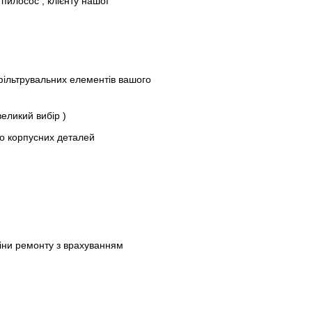
пилосос , клієнту нашої
 фільтрувальних елементів вашого
великий вибір )
до корпусних деталей
ціни ремонту з врахуванням