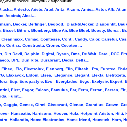
годити пилососи наступних виробників:
laska, Ardesto, Ariete, Artel, Arita, Arzum, Arnica, Astor, Afk, Atlant
c, Aspirair, Alesi…
omann, Becker, Berlinger, Begood, Black&Decker, Blaupunkt, Baukn
, Bissel, Bitron, Blomberg, Blue Air, Blue Bluel, Boosty, Boreal,
, Cleanmaxx, Comac, Comtesse, Conti, Caddy, Calor, Carrefur, Cas
to, Curtiss, Constructa, Croner, Cecotec …
 Dirt Devil, Delphin, Digital, Dyson, Dms, De Walt, Darel, DCG Eltr
eco, DPE, Dun Rite, Durabrant, Dedra, Delfa…
 Elbee, Eio, Electrolux, Elenberg, Elin, Elitech, Eta, Eurotec, Ehrl
G, Elaxavox, Eldom, Elsea, Elegance, Elegant, Elekta, Eletrozeta, 
udora, Eup, Europastyle, Evo, Everglades, Evgo, Exclysiv, Expert,
entini, First, Fagor, Falcon, Famulus, Far, Ferm, Ferrari, Fersen, Fit
 Fuda, Furst…
nje, Gaggia, Gemex, Girmi, Gissowatt, Glenan, Grandius, Grown, G
ver, Hanseatic, Harrisono, Hoover, Hula, Hotpoint-Ariston, Hilti,
tro, Hollandia, Home Electronics, Home friend, Hometek, Horn, H