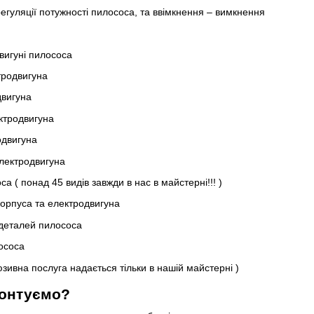
егуляції потужності пилососа, та ввімкнення – вимкнення
вигуні пилососа
тродвигуна
двигуна
ктродвигуна
одвигуна
електродвигуна
а ( понад 45 видів завжди в нас в майстерні!!! )
корпуса та електродвигуна
 деталей пилососа
ососа
зивна послуга надається тільки в нашій майстерні )
монтуємо?