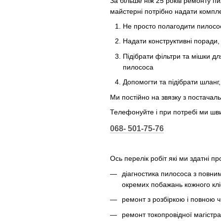
За більше ніж 25 років ремонту п
майстерні потрібно надати компл
Не просто полагодити пилосос
Надати конструктивні поради,
Підібрати фільтри та мішки д
пилососа
Допомогти та підібрати шланг,
Ми постійно на звязку з постачал
Телефонуйте і при потребі ми шв
068- 501-75-76
Ось
перелік робіт які ми здатні п
діагностика пилососа з повни
окремих побажань кожного клі
ремонт з розбіркою і повною 
ремонт токопровідної магістрал