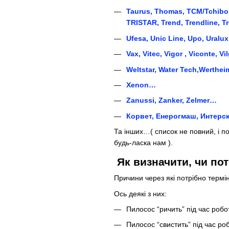
T
aurus, Thomas, TCM/Tchibo, 
TRISTAR, Trend, Trendline, T
U
fesa, Unic Line, Upo, Uralu
V
ax, Vitec, Vigor , Viconte, Vi
W
eltstar, Water Tech,Werthei
X
enon…
Z
anussi, Zanker, Zelmer…
К
орвет,
Е
нерогмаш,
И
нтерс
Та інших…( список не повний, і п
будь-ласка нам ).
Як визначити, чи п
Причини через які потрібно термі
Ось деякі з них:
Пилосос “ричить” під час робо
Пилосос “свистить” під час ро