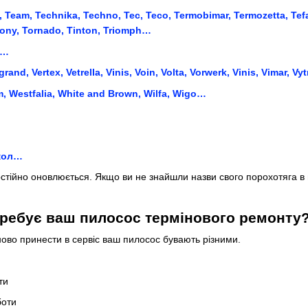
Team, Technika, Techno, Tec, Teco, Termobimar, Termozetta, Tefal
rony, Tornado, Tinton, Triomph…
x…
lgrand, Vertex, Vetrella, Vinis, Voin, Volta, Vorwerk, Vinis, Vimar, V
m, Westfalia, White and Brown, Wilfa, Wigo…
кол…
остійно оновлюється. Якщо ви не знайшли назви свого порохотяга в
отребує ваш пилосос термінового ремонту
ново принести в сервіс ваш пилосос бувають різними.
ти
боти