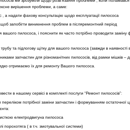
илососів ми зрозуміли щодо розв’язання проблеми , коли поламався 
ексне вирішення проблеми, а саме:
 , а надати фахову консультацію щодо експлуатації пилососа
 щоб запобігти виникнення проблем в післяремонтний період
ля вашого пилососа, і пояснити як часто потрібно проводити заміну
 трубу та підлогову щітку для вашого пилососа (завжди в наявності 
ьниками запчастин для різноманітних пилососів, від рамки мішків – 
идко отримаємо їх для ремонту Вашого пилососа.
ровести в нашому сервісі в комплекті послуги “Ремонт пилососів”:
м переліком потрібної заміни запчастин і формуванням остаточної 
єнта:
чисткою електродвигуна пилососа
і порохотяга ( в т.ч. змотувальної системи)