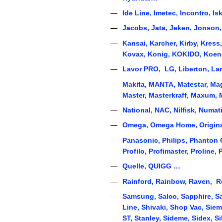
I
de Line, Imetec, Incontro, Iskr
J
acobs, Jata, Jeken, Jonson
K
ansai, Karcher, Kirby, Kress
Kovax, Konig, KOKIDO, Koen
L
avor PRO, LG, Liberton, Lare
M
akita, MANTA, Matestar, Mag
Master, Masterkraff, Maxum, 
N
ational, NAC, Nilfisk, Num
O
mega, Omega Home, Origina
P
anasonic, Philips, Phanton ON
Profilo, Profimaster, Proline
Q
uelle, QUIGG …
R
ainford, Rainbow, Raven, R
S
amsung, Salco, Sapphire, Sa
Line, Shivaki, Shop Vac, Sieme
ST, Stanley, Sideme, Sidex, S