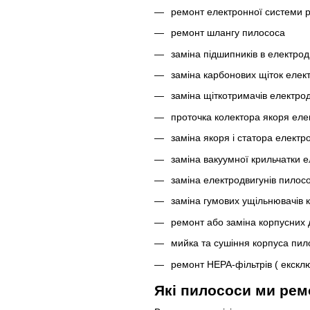
ремонт електронної системи р
ремонт шлангу пилососа
заміна підшипників в електрод
заміна карбонових щіток елек
заміна щіткотримачів електро
проточка колектора якоря еле
заміна якоря і статора електр
заміна вакуумної крильчатки 
заміна електродвигунів пилосос
заміна гумових ущільнювачів 
ремонт або заміна корпусних
мийка та сушіння корпуса пил
ремонт НЕРА-фільтрів ( ексклю
Які пилососи ми ре