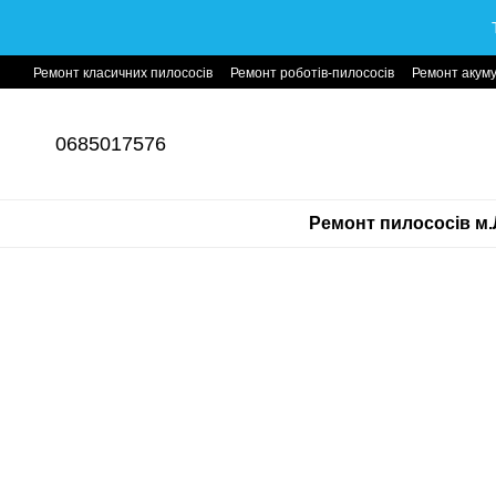
Перейти до основного контенту
Ремонт класичних пилососів
Ремонт роботів-пилососів
Ремонт акуму
0685017576
Ремонт пилососів м.