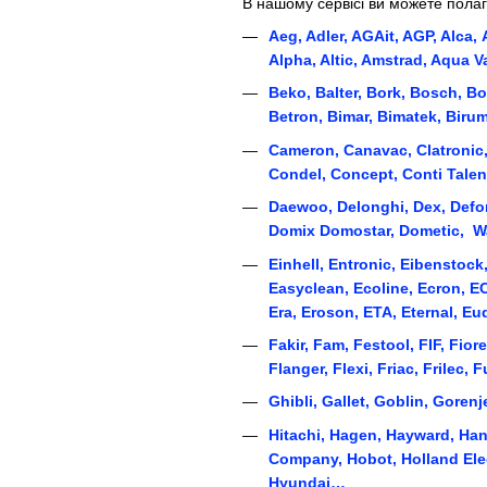
В нашому сервісі ви можете пола
A
eg, Adler, AGAit, AGP, Alca, A
Alpha, Altic, Amstrad, Aqua Va
B
eko, Balter, Bork, Bosch, B
Betron, Bimar, Bimatek, Birum
C
ameron, Canavac, Clatronic
Condel, Concept, Conti Talen
D
aewoo, Delonghi, Dex, Defort,
Domix Domostar, Dometic, Wa
E
inhell, Entronic, Eibenstock,
Easyclean, Ecoline, Ecron, EC
Era, Eroson, ETA, Eternal, E
F
akir, Fam, Festool, FIF, Fior
Flanger, Flexi, Friac, Frilec,
G
hibli, Gallet, Goblin, Gore
H
itachi, Hagen, Hayward, Hano
Company, Hobot, Holland Elec
Hyundai…