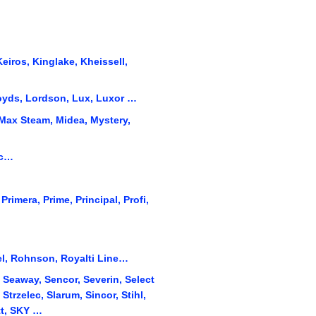
Keiros, Kinglake, Kheissell,
Lloyds, Lordson, Lux, Luxor …
 Max Steam, Midea, Mystery,
ic…
Primera, Prime, Principal, Profi,
el, Rohnson, Royalti Line…
 Seaway, Sencor, Severin, Select
Strzelec, Slarum, Sincor, Stihl,
tt, SKY …