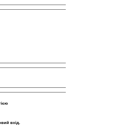
тією
овий вхід.